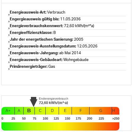
Energieausweis-Art:
Verbrauch
Engergieausweis gültig bis:
11.05.2036
Energieverbrauchskennwert:
72,60 kWh/(m²*a)
Energieeffizienzklasse:
B
Jahr der energetischen Sanierung:
2005
Energieausweis-Ausstellungsdatum:
12.05.2026
Energieausweis-Jahrgang:
ab Mai 2014
Energieausweis-Gebäudeart:
Wohngebäude
Primärenergieträger:
Gas
Endenergieverbrauch
72,60
kWh/(m²·a)
B
A+
A
C
D
E
F
G
H
0
25
50
75
100
125
150
175
200
225
>250