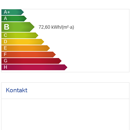
A+
A
B
72,60
kWh/(m²·a)
C
D
E
F
G
H
Kontakt