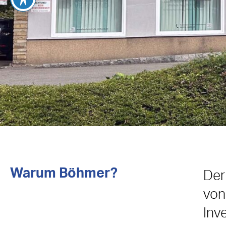
Warum Böhmer?
Der
vo
Inv