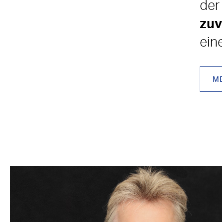
de
zuv
ein
M