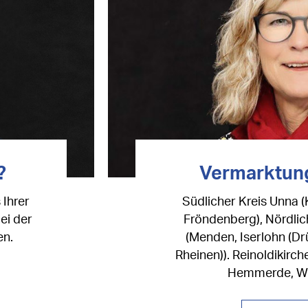
Vermarktun
?
Südlicher Kreis Unna 
 Ihrer
Fröndenberg), Nördlic
ei der
(Menden, Iserlohn (Dr
en.
Rheinen)). Reinoldikirc
Hemmerde, Wi