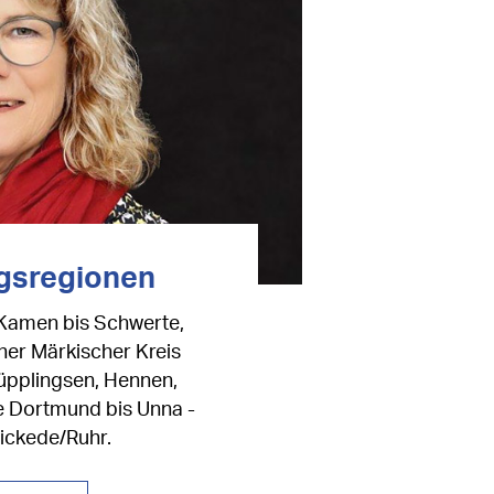
gsregionen
(Kamen bis Schwerte,
her Märkischer Kreis
üpplingsen, Hennen,
he Dortmund bis Unna -
ckede/Ruhr.