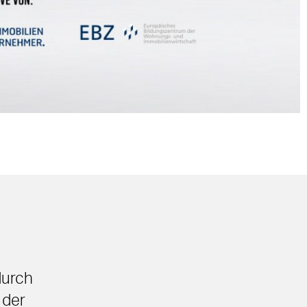
durch
 der