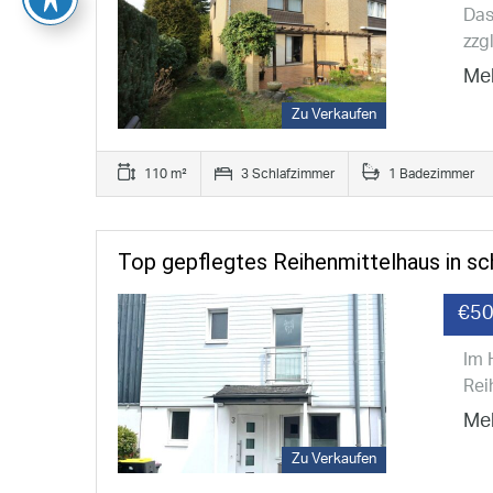
Das
zzg
Meh
Zu Verkaufen
110 m²
3 Schlafzimmer
1 Badezimmer
Top gepflegtes Reihenmittelhaus in sc
€50
Im 
Rei
Meh
Zu Verkaufen