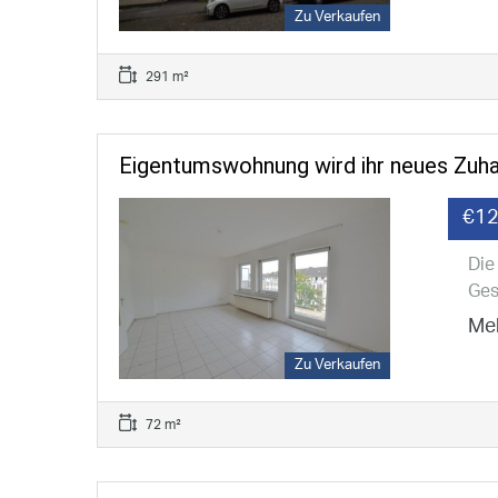
Zu Verkaufen
291 m²
Eigentumswohnung wird ihr neues Zuh
€12
Die
Ges
Meh
Zu Verkaufen
72 m²