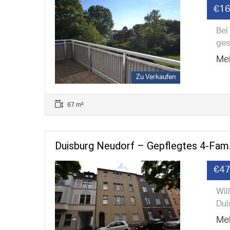
€16
Bei
ges
Meh
Zu Verkaufen
67 m²
Duisburg Neudorf – Gepflegtes 4-Fam.
€47
Wil
Dui
Meh