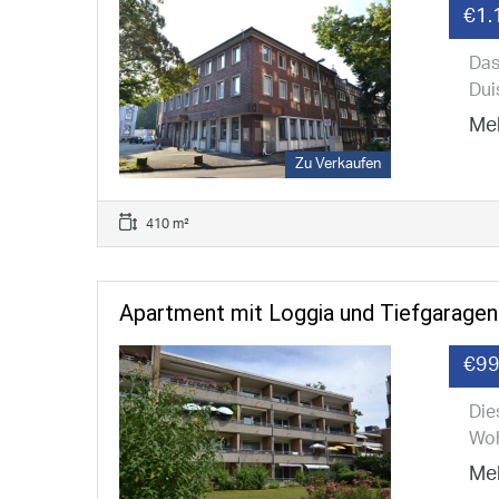
€1.
Das
Dui
Meh
Zu Verkaufen
410 m²
Apartment mit Loggia und Tiefgaragenp
€99
Die
Woh
Meh