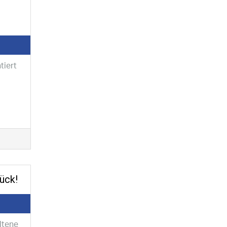
tiert
ück!
ltene