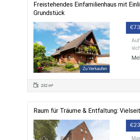
Freistehendes Einfamilienhaus mit Ei
Grundstück
€73
Auf
sic
Meh
Zu Verkaufen
232 m²
Raum für Träume & Entfaltung: Vielsei
€23
Man