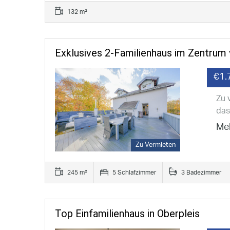
132 m²
Exklusives 2-Familienhaus im Zentrum
€1.
Zu 
das
Meh
Zu Vermieten
245 m²
5 Schlafzimmer
3 Badezimmer
Top Einfamilienhaus in Oberpleis