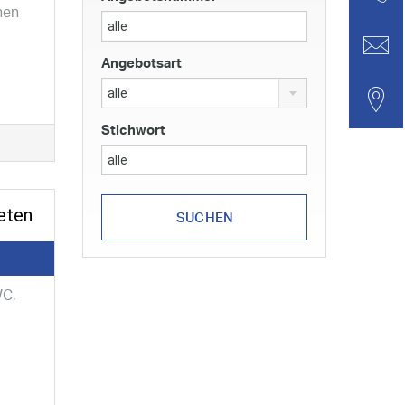
nen
Angebotsart
alle
Stichwort
eten
WC,