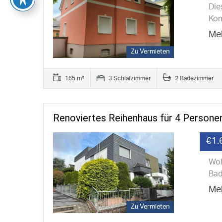
Die
Kom
Meh
Zu Vermieten
165 m²
3 Schlafzimmer
2 Badezimmer
Renoviertes Reihenhaus für 4 Persone
€1.
Woh
Bad
Meh
Zu Vermieten