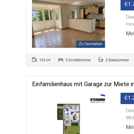
€1.
Das
mod
Meh
Zu Vermieten
153 m²
3 Schlafzimmer
2 Badezimmer
Einfamilienhaus mit Garage zur Miete i
€1.
Das
Woh
Meh