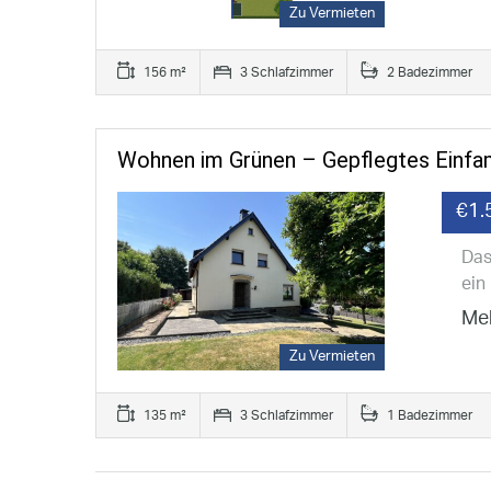
Zu Vermieten
156 m²
3 Schlafzimmer
2 Badezimmer
Wohnen im Grünen – Gepflegtes Einfa
€1.
Das
ein
Meh
Zu Vermieten
135 m²
3 Schlafzimmer
1 Badezimmer