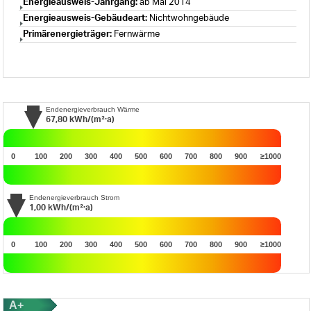
Energieausweis-Jahrgang:
ab Mai 2014
Energieausweis-Gebäudeart:
Nichtwohngebäude
Primärenergieträger:
Fernwärme
Endenergieverbrauch Wärme
67,80
kWh/(m²·a)
0
100
200
300
400
500
600
700
800
900
≥1000
Endenergieverbrauch Strom
1,00
kWh/(m²·a)
0
100
200
300
400
500
600
700
800
900
≥1000
A+