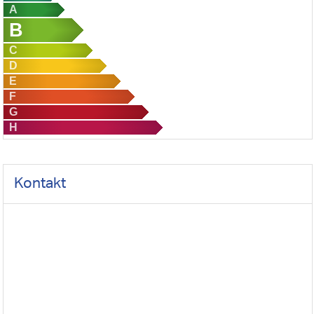
A
B
C
D
E
F
G
H
Kontakt