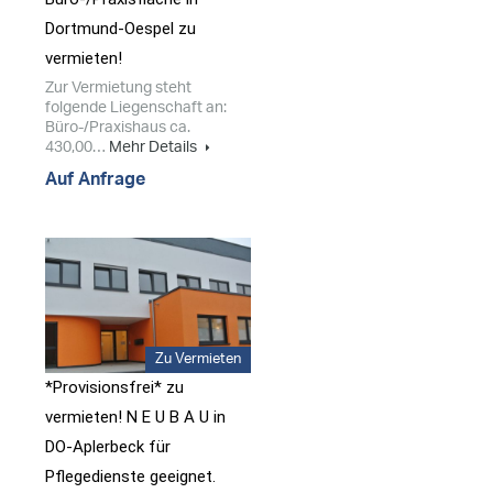
Dortmund-Oespel zu
vermieten!
Zur Vermietung steht
folgende Liegenschaft an:
Büro-/Praxishaus ca.
430,00…
Mehr Details
Auf Anfrage
Zu Vermieten
*Provisionsfrei* zu
vermieten! N E U B A U in
DO-Aplerbeck für
Pflegedienste geeignet.