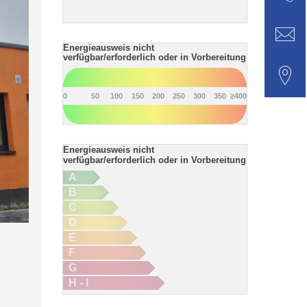
Energieausweis nicht
verfügbar/erforderlich oder in Vorbereitung
0
50
100
150
200
250
300
350
≥400
Energieausweis nicht
verfügbar/erforderlich oder in Vorbereitung
A
B
C
D
E
F
G
H - I