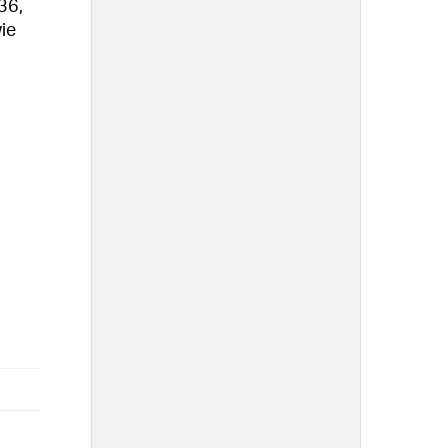
36,
ie