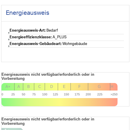
Energieausweis
Energieausweis-Art:
Bedarf
Energieeffizienzklasse:
A_PLUS
Energieausweis-Gebäudeart:
Wohngebäude
Energieausweis nicht verfügbar/erforderlich oder in
Vorbereitung
A+
A
B
C
D
E
F
G
H
0
25
50
75
100
125
150
175
200
225
>250
Energieausweis nicht verfügbar/erforderlich oder in
Vorbereitung