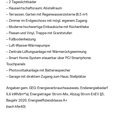
– 2 Tageslichtbäder
– Hauswirtschaftsraum; Abstellraum
– Terrassen, Garten mit Regenwasserzisterne (8,5 m³)
– Zimmer im Erdgeschoss mit mögl. eigenem Zugang
– Moderne hochwertige Einbauküche mit Küchentheke
– Fliesen und Vinyl, Treppe mit Granitstufen
– Fußbodenheizung
– Luft-Wasser-Wärmepumpe
– Zentrale Lüftungsanlage mit Wärmerückgewinnung
– Smart Home-System steuerbar über PC/ Smartphone;
Touchpanels
– Photovoltaikanlage mit Batteriespeicher
– Garage mit direktem Zugang zum Haus; Stellplätze
Angaben gem. GEG: Energieverbrauchsausweis, Endenergiebedarf
6,6 kWh/(m²*a), Energieträger Strom-Mix, Abzug Strom EnEV §5,
Baujahr 2020, Energieeffizienzklasse A+
(nach kfw40)