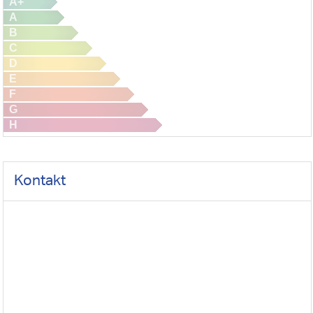
A+
A
B
C
D
E
F
G
H
Kontakt