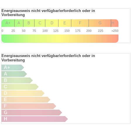
Energieausweis nicht verfügbar/erforderlich oder in
Vorbereitung
A+
A
B
C
D
E
F
G
H
0
25
50
75
100
125
150
175
200
225
>250
Energieausweis nicht verfügbar/erforderlich oder in
Vorbereitung
A+
A
B
C
D
E
F
G
H