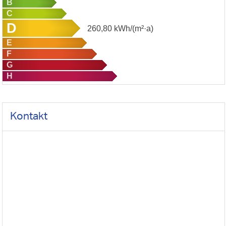
B
C
D
260,80
kWh/(m²·a)
E
F
G
H
Kontakt