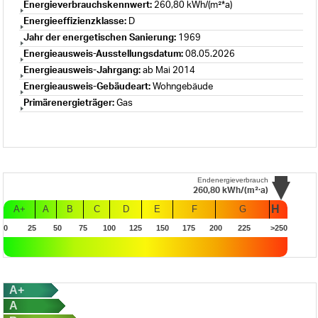
Energieverbrauchskennwert:
260,80 kWh/(m²*a)
Energieeffizienzklasse:
D
Jahr der energetischen Sanierung:
1969
Energieausweis-Ausstellungsdatum:
08.05.2026
Energieausweis-Jahrgang:
ab Mai 2014
Energieausweis-Gebäudeart:
Wohngebäude
Primärenergieträger:
Gas
Endenergieverbrauch
260,80
kWh/(m²·a)
H
A+
A
B
C
D
E
F
G
0
25
50
75
100
125
150
175
200
225
>250
A+
A