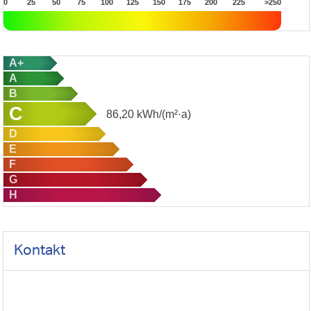
0
25
50
75
100
125
150
175
200
225
>250
A+
A
B
C
86,20
kWh/(m²·a)
D
E
F
G
H
Kontakt