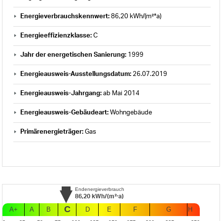
Energieverbrauchskennwert:
86,20 kWh/(m²*a)
Energieeffizienzklasse:
C
Jahr der energetischen Sanierung:
1999
Energieausweis-Ausstellungsdatum:
26.07.2019
Energieausweis-Jahrgang:
ab Mai 2014
Energieausweis-Gebäudeart:
Wohngebäude
Primärenergieträger:
Gas
Endenergieverbrauch
86,20
kWh/(m²·a)
C
A+
A
B
D
E
F
G
H