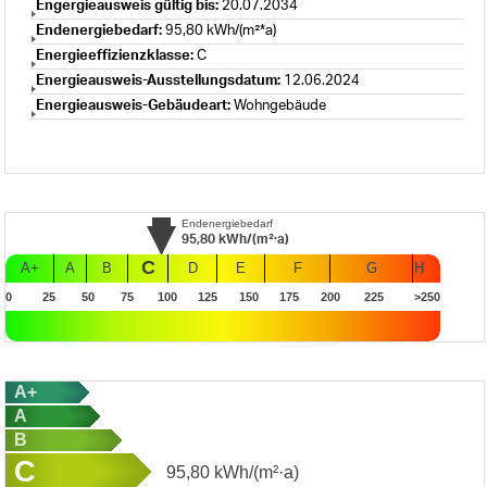
Engergieausweis gültig bis:
20.07.2034
Endenergiebedarf:
95,80 kWh/(m²*a)
Energieeffizienzklasse:
C
Energieausweis-Ausstellungsdatum:
12.06.2024
Energieausweis-Gebäudeart:
Wohngebäude
Endenergiebedarf
95,80
kWh/(m²·a)
C
A+
A
B
D
E
F
G
H
0
25
50
75
100
125
150
175
200
225
>250
A+
A
B
C
95,80
kWh/(m²·a)