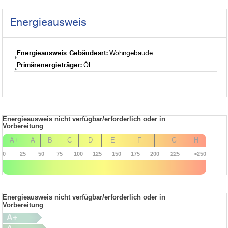
Energieausweis
Energieausweis-Gebäudeart:
Wohngebäude
Primärenergieträger:
Öl
Energieausweis nicht verfügbar/erforderlich oder in
Vorbereitung
A+
A
B
C
D
E
F
G
H
0
25
50
75
100
125
150
175
200
225
>250
Energieausweis nicht verfügbar/erforderlich oder in
Vorbereitung
A+