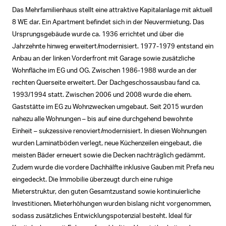
Das Mehrfamilienhaus stellt eine attraktive Kapitalanlage mit aktuell
8 WE dar. Ein Apartment befindet sich in der Neuvermietung. Das
Ursprungsgebäude wurde ca. 1936 errichtet und über die
Jahrzehnte hinweg erweitert/modernisiert. 1977-1979 entstand ein
Anbau an der linken Vorderfront mit Garage sowie zusätzliche
Wohnfläche im EG und OG. Zwischen 1986-1988 wurde an der
rechten Querseite erweitert. Der Dachgeschossausbau fand ca.
1993/1994 statt. Zwischen 2006 und 2008 wurde die ehem.
Gaststätte im EG zu Wohnzwecken umgebaut. Seit 2015 wurden
nahezu alle Wohnungen – bis auf eine durchgehend bewohnte
Einheit – sukzessive renoviert/modernisiert. In diesen Wohnungen
wurden Laminatböden verlegt, neue Küchenzeilen eingebaut, die
meisten Bäder erneuert sowie die Decken nachträglich gedämmt.
Zudem wurde die vordere Dachhälfte inklusive Gauben mit Prefa neu
eingedeckt. Die Immobilie überzeugt durch eine ruhige
Mieterstruktur, den guten Gesamtzustand sowie kontinuierliche
Investitionen. Mieterhöhungen wurden bislang nicht vorgenommen,
sodass zusätzliches Entwicklungspotenzial besteht. Ideal für