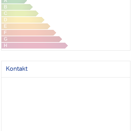
A
B
C
D
E
F
G
H
Kontakt