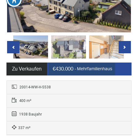
Zu Verkaufen
€430.000
- Mehrfamilienhaus
20014-WW-H-5538
400 m²
1938 Baujahr
337 m²