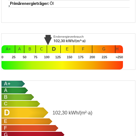
Primärenergieträger:
Öl
Endenergieverbrauch
102,30
kWh/(m²·a)
D
A+
A
B
C
E
F
G
H
0
25
50
75
100
125
150
175
200
225
>250
A+
A
B
C
D
102,30
kWh/(m²·a)
E
F
G