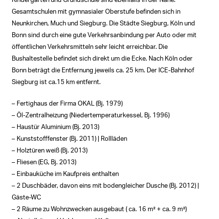
Kindergärten und Grundschule sind ebenfalls in der Nähe.
Gesamtschulen mit gymnasialer Oberstufe befinden sich in
Neunkirchen, Much und Siegburg. Die Städte Siegburg, Köln und
Bonn sind durch eine gute Verkehrsanbindung per Auto oder mit
öffentlichen Verkehrsmitteln sehr leicht erreichbar. Die
Bushaltestelle befindet sich direkt um die Ecke. Nach Köln oder
Bonn beträgt die Entfernung jeweils ca. 25 km. Der ICE-Bahnhof
Siegburg ist ca.15 km entfernt.
– Fertighaus der Firma OKAL (Bj. 1979)
– Öl-Zentralheizung (Niedertemperaturkessel, Bj. 1996)
– Haustür Aluminium (Bj. 2013)
– Kunststofffenster (Bj. 2011) | Rollläden
– Holztüren weiß (Bj. 2013)
– Fliesen (EG, Bj. 2013)
– Einbauküche im Kaufpreis enthalten
– 2 Duschbäder, davon eins mit bodengleicher Dusche (Bj. 2012) |
Gäste-WC
– 2 Räume zu Wohnzwecken ausgebaut ( ca. 16 m² + ca. 9 m²)