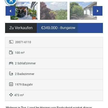
Zu Verkaufen
€349.000
- Bungalow
20071-6110
100 m²
2 Schlafzimmer
2 Badezimmer
1979 Baujahr
473 m²