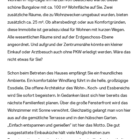
Wohnen in Top-Lage! Im Herzen von Seelscheid wartet dieser
schöne Bungalow mit ca. 100 m² Wohnfläche auf Sie. Zwei
zusätzliche Räume, die zu Wohnzwecken umgebaut wurden, bieten
zusätzlich ca. 25 m². Ob altersbedingt oder aus Komfortgründen,
diese Immobilie ist geradezu ideal für Wohnen mit kurzen Wegen.
Alle wesentlichen Räume sind auf der Erdgeschoss-Ebene
angeordnet. Und aufgrund der Zentrumsnähe könnte ein kleiner
Einkauf oder Arztbesuch auch ohne PKW erledigt werden. Wäre das
nicht etwas für Sie?
Schon beim Betreten des Hauses empfängt Sie ein freundliches
Ambiente. Ein komfortabler Windfang führt in die helle, großzügige
Essdiele. Die offene Architektur des Wohn-, Koch- und Essbereichs
wird Sie sofort begeistern. In Gedanken lässt sich hier bereits das
nächste Familienfest planen. Über die große Fensterfront wird das
Wohnzimmer mit Sonne verwöhnt. Gleichzeitig gelangt man von hier
aus auf die gemütliche Terrasse und in den hübschen Garten.
„Einfach entspannen und genießen“ ist hier das Motto. Die gut
ausgestattete Einbauküche hält viele Möglichkeiten zum