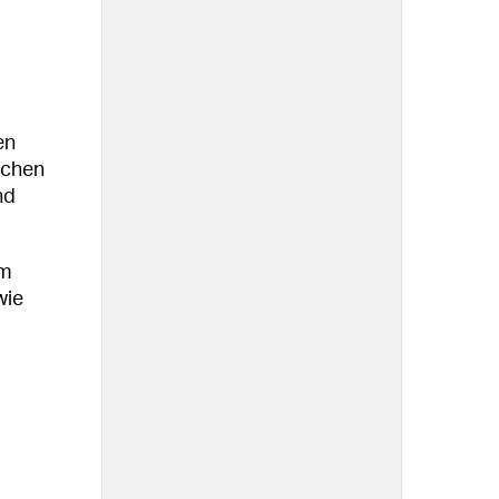
en
schen
nd
em
wie