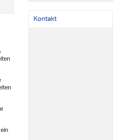
Kontakt
s
iten
e
eiten
ie
 ein