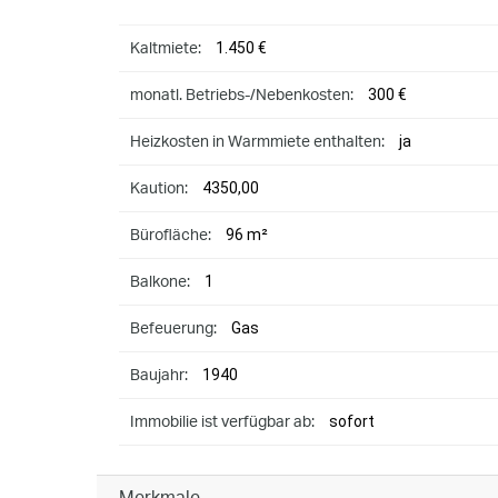
1.450 €
Kaltmiete:
300 €
monatl. Betriebs-/Nebenkosten:
ja
Heizkosten in Warmmiete enthalten:
4350,00
Kaution:
96 m²
Bürofläche:
1
Balkone:
Gas
Befeuerung:
1940
Baujahr:
sofort
Immobilie ist verfügbar ab:
Merkmale