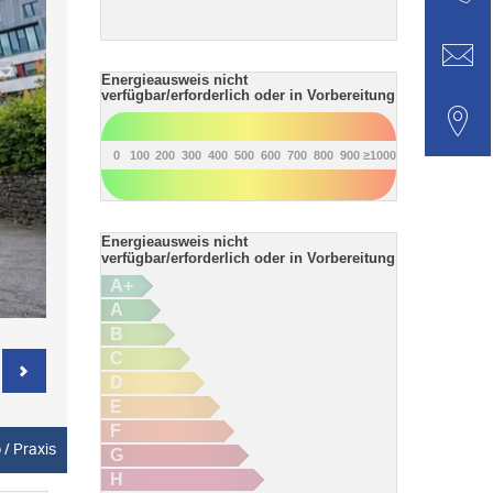
Energieausweis nicht
verfügbar/erforderlich oder in Vorbereitung
0
100
200
300
400
500
600
700
800
900
≥1000
Energieausweis nicht
verfügbar/erforderlich oder in Vorbereitung
A+
A
B
C
D
E
F
 / Praxis
G
H