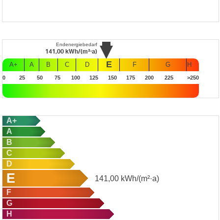
Endenergiebedarf
141,00
kWh/(m²·a)
E
A+
A
B
C
D
F
G
H
0
25
50
75
100
125
150
175
200
225
>250
A+
A
B
C
D
E
141,00
kWh/(m²·a)
F
G
H