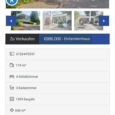
Zu Verkaufen
€986.000
- Einfamilienhaus
67284-P2037
179 m²
4 Schlafzimmer
3 Badezimmer
1959 Baujahr
845 m²