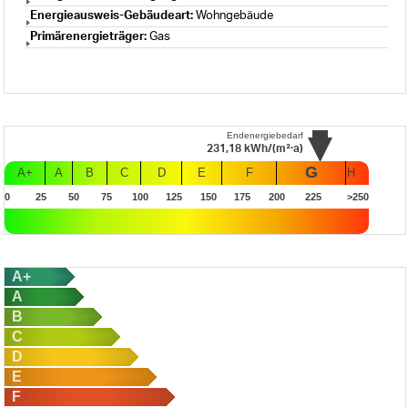
Energieausweis-Gebäudeart:
Wohngebäude
Primärenergieträger:
Gas
Endenergiebedarf
231,18
kWh/(m²·a)
G
A+
A
B
C
D
E
F
H
0
25
50
75
100
125
150
175
200
225
>250
A+
A
B
C
D
E
F