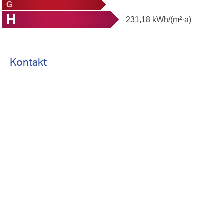
G
H
231,18
kWh/(m²·a)
Kontakt