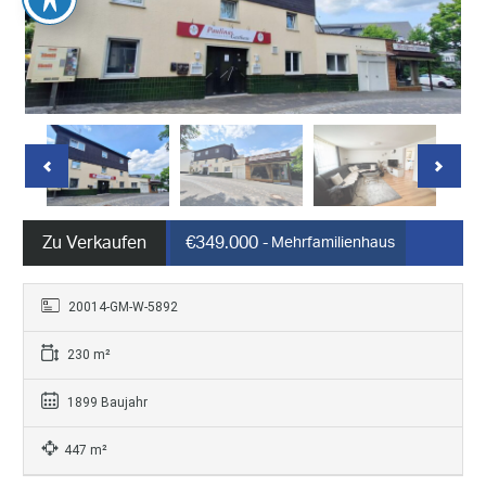
Zu Verkaufen
€349.000
- Mehrfamilienhaus
20014-GM-W-5892
230 m²
1899 Baujahr
447 m²