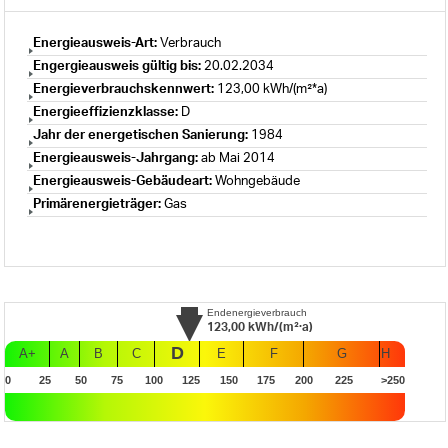
Energieausweis-Art:
Verbrauch
Engergieausweis gültig bis:
20.02.2034
Energieverbrauchskennwert:
123,00 kWh/(m²*a)
Energieeffizienzklasse:
D
Jahr der energetischen Sanierung:
1984
Energieausweis-Jahrgang:
ab Mai 2014
Energieausweis-Gebäudeart:
Wohngebäude
Primärenergieträger:
Gas
Endenergieverbrauch
123,00
kWh/(m²·a)
D
A+
A
B
C
E
F
G
H
0
25
50
75
100
125
150
175
200
225
>250