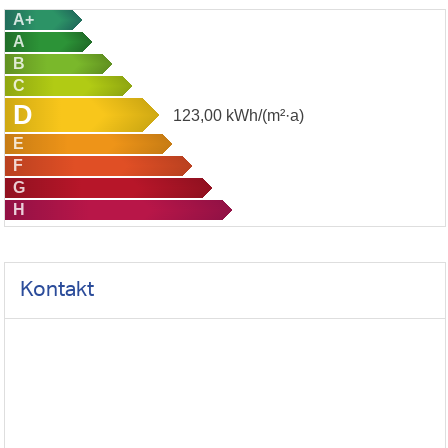
A+
A
B
C
D
123,00
kWh/(m²·a)
E
F
G
H
Kontakt