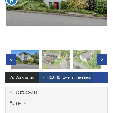
Zu Verkaufen
€540.000
- Zweifamilienhaus
66272-DOA136
136 m²