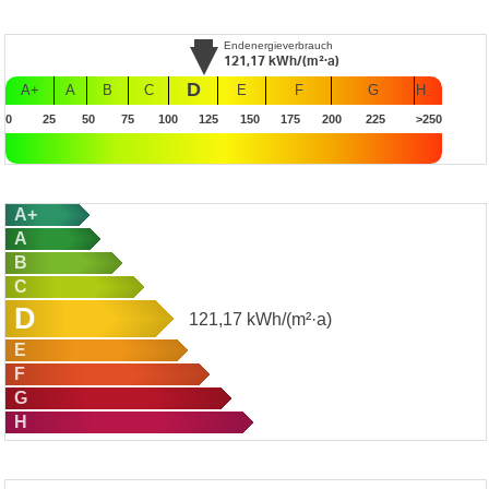
Endenergieverbrauch
121,17
kWh/(m²·a)
D
A+
A
B
C
E
F
G
H
0
25
50
75
100
125
150
175
200
225
>250
A+
A
B
C
D
121,17
kWh/(m²·a)
E
F
G
H