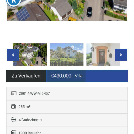
Zu Verkaufen
€490.000
- Villa
20014-WW-M-5457
285 m²
4 Badezimmer
1900 Baujahr