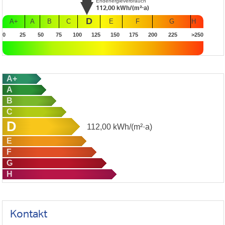
Endenergieverbrauch
112,00
kWh/(m²·a)
D
A+
A
B
C
E
F
G
H
0
25
50
75
100
125
150
175
200
225
>250
A+
A
B
C
D
112,00
kWh/(m²·a)
E
F
G
H
Kontakt