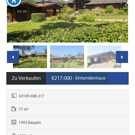
Zu Verkaufen
€217.000
- Einfamilienhaus
63185-SSB-217
77 m²
1993 Baujahr