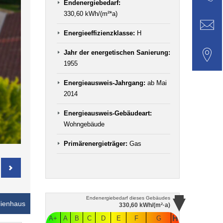
Endenergiebedarf:
330,60 kWh/(m²*a)
Energieeffizienzklasse:
H
Jahr der energetischen Sanierung:
1955
Energieausweis-Jahrgang:
ab Mai
2014
Energieausweis-Gebäudeart:
Wohngebäude
Primärenergieträger:
Gas
Endenergiebedarf
dieses Gebäudes
lienhaus
330,60
kWh/(m²·a)
H
A+
A
B
C
D
E
F
G