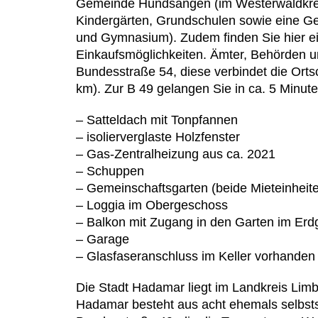
Gemeinde Hundsangen (im Westerwaldkreis 
Kindergärten, Grundschulen sowie eine Ge
und Gymnasium). Zudem finden Sie hier ei
Einkaufsmöglichkeiten. Ämter, Behörden un
Bundesstraße 54, diese verbindet die Ortsc
km). Zur B 49 gelangen Sie in ca. 5 Minut
– Satteldach mit Tonpfannen
– isolierverglaste Holzfenster
– Gas-Zentralheizung aus ca. 2021
– Schuppen
– Gemeinschaftsgarten (beide Mieteinheit
– Loggia im Obergeschoss
– Balkon mit Zugang in den Garten im Er
– Garage
– Glasfaseranschluss im Keller vorhanden
Die Stadt Hadamar liegt im Landkreis Limbu
Hadamar besteht aus acht ehemals selbststä