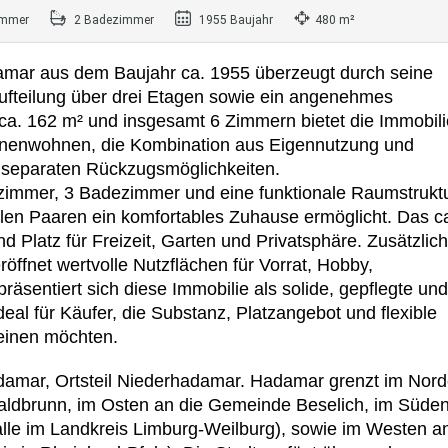
immer
2 Badezimmer
1955 Baujahr
480 m²
amar aus dem Baujahr ca. 1955 überzeugt durch seine
 Aufteilung über drei Etagen sowie ein angenehmes
a. 162 m² und insgesamt 6 Zimmern bietet die Immobili
onenwohnen, die Kombination aus Eigennutzung und
 separaten Rückzugsmöglichkeiten.
zimmer, 3 Badezimmer und eine funktionale Raumstruktu
llen Paaren ein komfortables Zuhause ermöglicht. Das c
 Platz für Freizeit, Garten und Privatsphäre. Zusätzlich 
röffnet wertvolle Nutzflächen für Vorrat, Hobby,
äsentiert sich diese Immobilie als solide, gepflegte und
deal für Käufer, die Substanz, Platzangebot und flexible
einen möchten.
Hadamar, Ortsteil Niederhadamar. Hadamar grenzt im Nor
aldbrunn, im Osten an die Gemeinde Beselich, im Süde
lle im Landkreis Limburg-Weilburg), sowie im Westen an