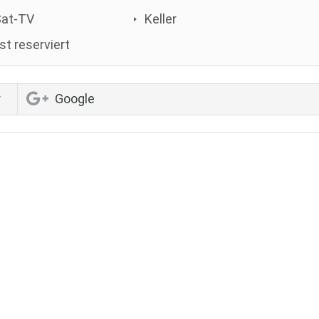
Sat-TV
Keller
st reserviert
r
Google