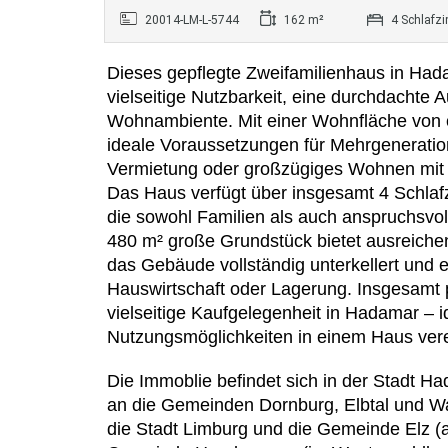
20014-LM-L-5744
162 m²
4 Schlafz
Dieses gepflegte Zweifamilienhaus in Had
vielseitige Nutzbarkeit, eine durchdachte
Wohnambiente. Mit einer Wohnfläche von c
ideale Voraussetzungen für Mehrgenerati
Vermietung oder großzügiges Wohnen mit
Das Haus verfügt über insgesamt 4 Schlaf
die sowohl Familien als auch anspruchsvo
480 m² große Grundstück bietet ausreichend
das Gebäude vollständig unterkellert und e
Hauswirtschaft oder Lagerung. Insgesamt pr
vielseitige Kaufgelegenheit in Hadamar – i
Nutzungsmöglichkeiten in einem Haus ver
Die Immoblie befindet sich in der Stadt 
an die Gemeinden Dornburg, Elbtal und W
die Stadt Limburg und die Gemeinde Elz (a