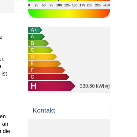
0
25
50
75
100
125
150
175
200
225
>250
A+
e
A
B
C
D
r,
E
a.
F
ist
G
H
330,60
kWh/(m²·a)
Kontakt
den
n an
 die