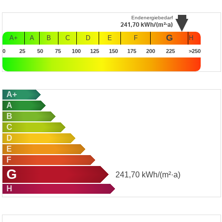
Endenergiebedarf
241,70
kWh/(m²·a)
G
A+
A
B
C
D
E
F
H
0
25
50
75
100
125
150
175
200
225
>250
A+
A
B
C
D
E
F
G
241,70
kWh/(m²·a)
H