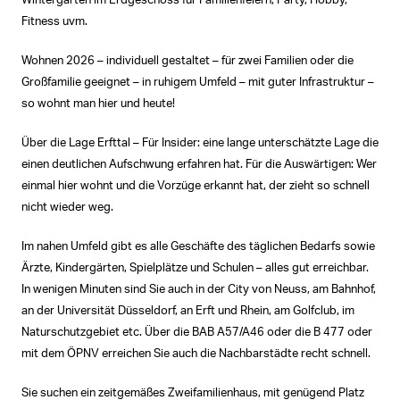
Wintergarten im Erdgeschoss für Familienfeiern, Party, Hobby,
Fitness uvm.
Wohnen 2026 – individuell gestaltet – für zwei Familien oder die
Großfamilie geeignet – in ruhigem Umfeld – mit guter Infrastruktur –
so wohnt man hier und heute!
Über die Lage Erfttal – Für Insider: eine lange unterschätzte Lage die
einen deutlichen Aufschwung erfahren hat. Für die Auswärtigen: Wer
einmal hier wohnt und die Vorzüge erkannt hat, der zieht so schnell
nicht wieder weg.
Im nahen Umfeld gibt es alle Geschäfte des täglichen Bedarfs sowie
Ärzte, Kindergärten, Spielplätze und Schulen – alles gut erreichbar.
In wenigen Minuten sind Sie auch in der City von Neuss, am Bahnhof,
an der Universität Düsseldorf, an Erft und Rhein, am Golfclub, im
Naturschutzgebiet etc. Über die BAB A57/A46 oder die B 477 oder
mit dem ÖPNV erreichen Sie auch die Nachbarstädte recht schnell.
Sie suchen ein zeitgemäßes Zweifamilienhaus, mit genügend Platz