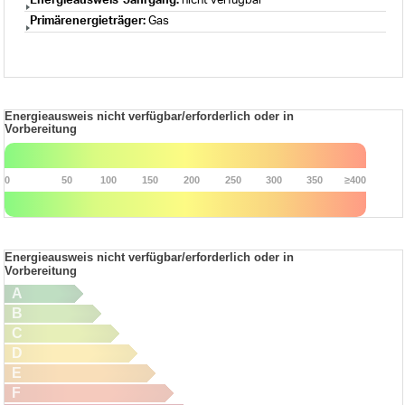
Energieausweis-Jahrgang:
nicht verfügbar
Primärenergieträger:
Gas
Energieausweis nicht verfügbar/erforderlich oder in
Vorbereitung
0
50
100
150
200
250
300
350
≥400
Energieausweis nicht verfügbar/erforderlich oder in
Vorbereitung
A
B
C
D
E
F