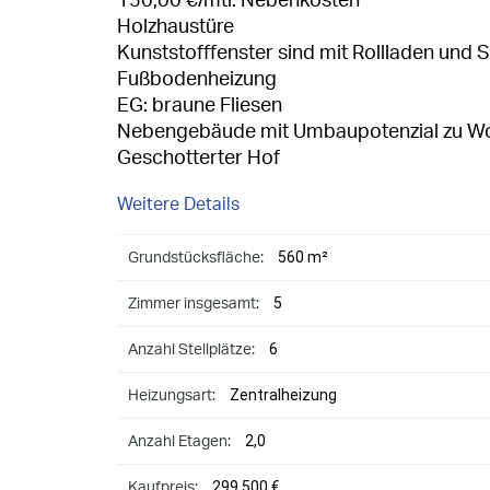
150,00 €/mtl. Nebenkosten
Holzhaustüre
Kunststofffenster sind mit Rollladen und 
Fußbodenheizung
EG: braune Fliesen
Nebengebäude mit Umbaupotenzial zu 
Geschotterter Hof
Weitere Details
560 m²
Grundstücksfläche:
5
Zimmer insgesamt:
6
Anzahl Stellplätze:
Zentralheizung
Heizungsart:
2,0
Anzahl Etagen:
299.500 €
Kaufpreis: