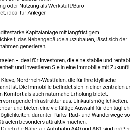
ng oder Nutzung als Werkstatt/Büro
et, ideal für Anleger
ditestarke Kapitalanlage mit langfristigem
ichkeit, das Nebengebäude auszubauen, lässt sich der
nnahmen generieren.
elen – ideal für Investoren, die eine stabile und rentab
heit und investieren Sie in eine Immobilie mit Zukunft!
Kleve, Nordrhein-Westfalen, die für ihre idyllische
t ist. Die Immobilie befindet sich in einer zentralen u
 Komfort als auch naturnahe Erholung bietet.
rvorragende Infrastruktur aus. Einkaufsmöglichkeiten,
bar und bieten eine vielfältige Auswahl für den täglic
tmöglichkeiten, darunter Parks, Rad- und Wanderwege s
 Straelen besonders attraktiv machen.
: Durch die Nähe zur Autobahn A40 und A61 sind größe