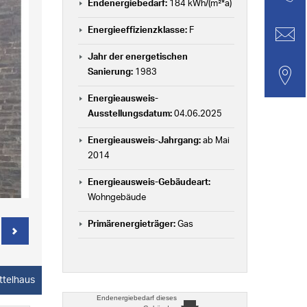
Endenergiebedarf:
184 kWh/(m²*a)
Energieeffizienzklasse:
F
Jahr der energetischen
Sanierung:
1983
Energieausweis-
Ausstellungsdatum:
04.06.2025
Energieausweis-Jahrgang:
ab Mai
2014
Energieausweis-Gebäudeart:
Wohngebäude
Primärenergieträger:
Gas
ttelhaus
Endenergiebedarf
dieses