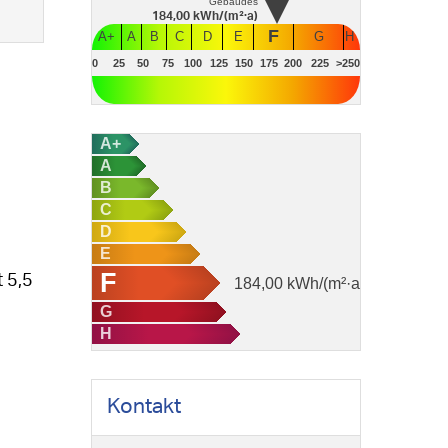
Gebäudes
184,00
kWh/(m²·a)
F
A+
A
B
C
D
E
G
H
0
25
50
75
100
125
150
175
200
225
>250
A+
A
B
C
D
E
F
 5,5
184,00
kWh/(m²·a)
G
H
Kontakt