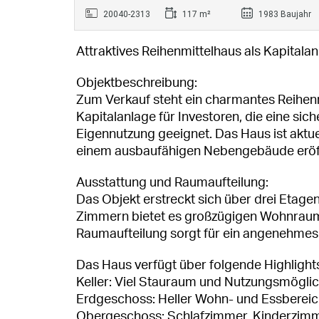
20040-2313
117 m²
1983 Baujahr
Attraktives Reihenmittelhaus als Kapitala
Objektbeschreibung:
Zum Verkauf steht ein charmantes Reihenmi
Kapitalanlage für Investoren, die eine si
Eigennutzung geeignet. Das Haus ist aktue
einem ausbaufähigen Nebengebäude eröffn
Ausstattung und Raumaufteilung:
Das Objekt erstreckt sich über drei Etage
Zimmern bietet es großzügigen Wohnraum f
Raumaufteilung sorgt für ein angenehmes
Das Haus verfügt über folgende Highlight
Keller: Viel Stauraum und Nutzungsmögli
Erdgeschoss: Heller Wohn- und Essberei
Obergeschoss: Schlafzimmer, Kinderzimm