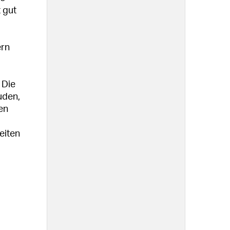
 gut
ern
 Die
uden,
en
eiten