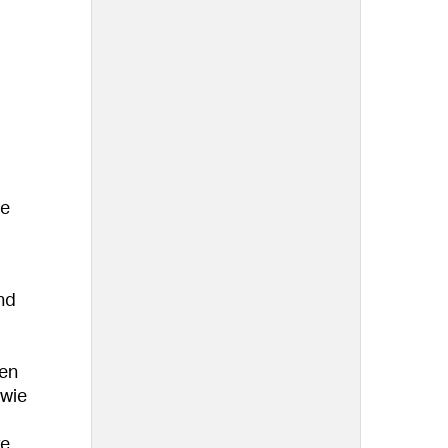
le
nd
hen
owie
re