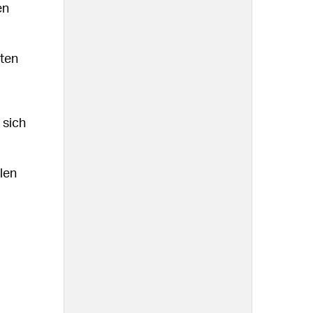
en
rten
 sich
len