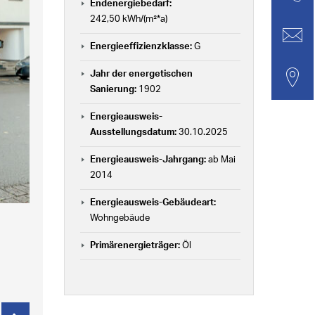
Endenergiebedarf:
242,50 kWh/(m²*a)
Energieeffizienzklasse:
G
Jahr der energetischen
Sanierung:
1902
Energieausweis-
Ausstellungsdatum:
30.10.2025
Energieausweis-Jahrgang:
ab Mai
2014
Energieausweis-Gebäudeart:
Wohngebäude
Primärenergieträger:
Öl