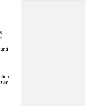
de
rt.
r und
ation
– zum