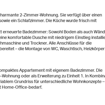
e charmante 2-Zimmer-Wohnung. Sie verfügt über einen
owie ein Schlafzimmer. Die Küche wurde frisch mit
tt erneuerte Badezimmer: Sowohl Boden als auch Wän
ine komfortable Dusche mit niedrigem Einstieg installie
chmaschine und Trockner. Alle Anschlüsse für die
rbereitet – die Montage von WC, Waschtisch, Heizkörpe
s, kompaktes Appartement mit eigenem Badezimmer. Die
ro-Wohnung oder als Erweiterung zu Einheit 1. In Kombin
riablem Grundriss für unterschiedliche Wohnkonzepte 
it Home-Office-bedarf.