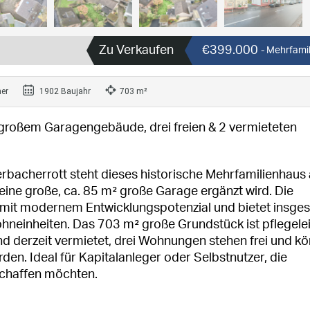
Zu Verkaufen
€399.000
- Mehrfami
er
1902 Baujahr
703 m²
großem Garagengebäude, drei freien & 2 vermieteten
erbacherrott steht dieses historische Mehrfamilienhaus
ne große, ca. 85 m² große Garage ergänzt wird. Die
z mit modernem Entwicklungspotenzial und bietet insge
ohneinheiten. Das 703 m² große Grundstück ist pflegele
nd derzeit vermietet, drei Wohnungen stehen frei und k
rden. Ideal für Kapitalanleger oder Selbstnutzer, die
schaffen möchten.