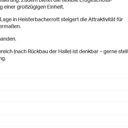
sierung. Zudem bietet die flexible Erdgeschoss-
g einer großzügigen Einheit.
ge in Heisterbacherrott steigert die Attraktivität für
hermaßen.
handen.
eich (nach Rückbau der Halle) ist denkbar – gerne stel
ng.