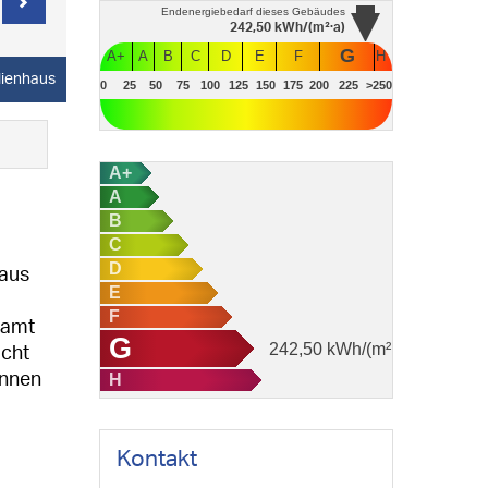
Endenergiebedarf
dieses Gebäudes
242,50
kWh/(m²·a)
G
A+
A
B
C
D
E
F
H
lienhaus
0
25
50
75
100
125
150
175
200
225
>250
A+
A
B
C
D
 aus
E
F
samt
G
242,50
kWh/(m²·a)
icht
H
önnen
Kontakt