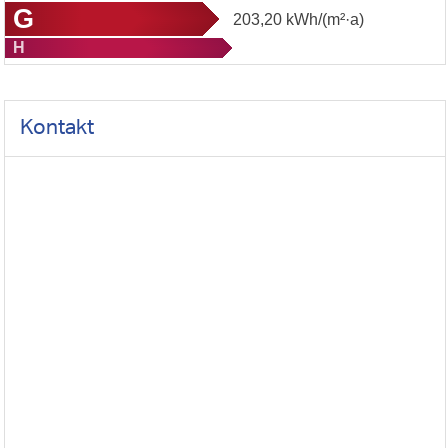
G
203,20
kWh/(m²·a)
H
Kontakt