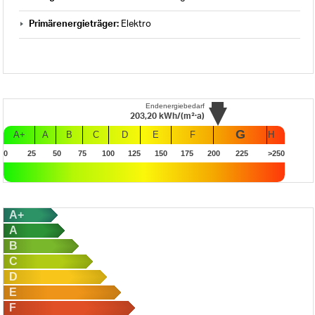
Primärenergieträger:
Elektro
Endenergiebedarf
203,20
kWh/(m²·a)
G
A+
A
B
C
D
E
F
H
0
25
50
75
100
125
150
175
200
225
>250
A+
A
B
C
D
E
F