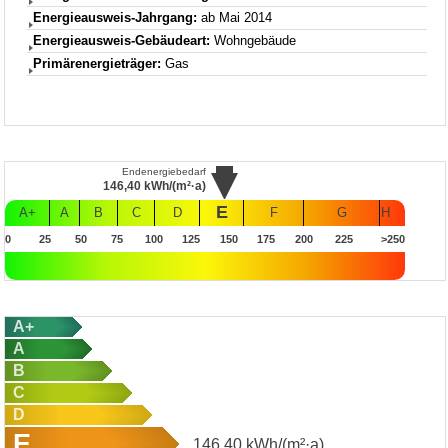
Energieausweis-Jahrgang:
ab Mai 2014
Energieausweis-Gebäudeart:
Wohngebäude
Primärenergieträger:
Gas
Endenergiebedarf
146,40
kWh/(m²·a)
E
A+
A
B
C
D
F
G
H
0
25
50
75
100
125
150
175
200
225
>250
A+
A
B
C
D
E
146,40
kWh/(m²·a)