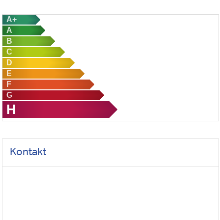
A+
A
B
C
D
E
F
G
H
Kontakt