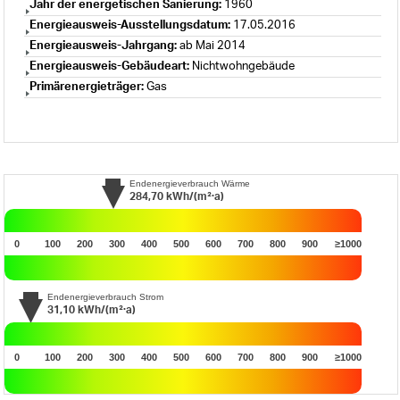
Jahr der energetischen Sanierung:
1960
Energieausweis-Ausstellungsdatum:
17.05.2016
Energieausweis-Jahrgang:
ab Mai 2014
Energieausweis-Gebäudeart:
Nichtwohngebäude
Primärenergieträger:
Gas
Endenergieverbrauch Wärme
284,70
kWh/(m²·a)
0
100
200
300
400
500
600
700
800
900
≥1000
Endenergieverbrauch Strom
31,10
kWh/(m²·a)
0
100
200
300
400
500
600
700
800
900
≥1000