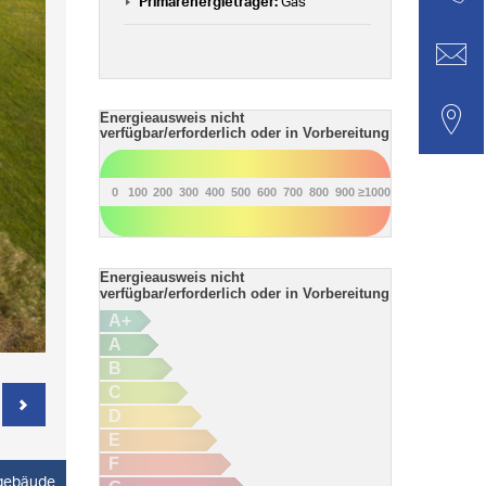
Primärenergieträger:
Gas
Energieausweis nicht
verfügbar/erforderlich oder in Vorbereitung
0
100
200
300
400
500
600
700
800
900
≥1000
Energieausweis nicht
verfügbar/erforderlich oder in Vorbereitung
A+
A
B
C
D
E
F
ogebäude