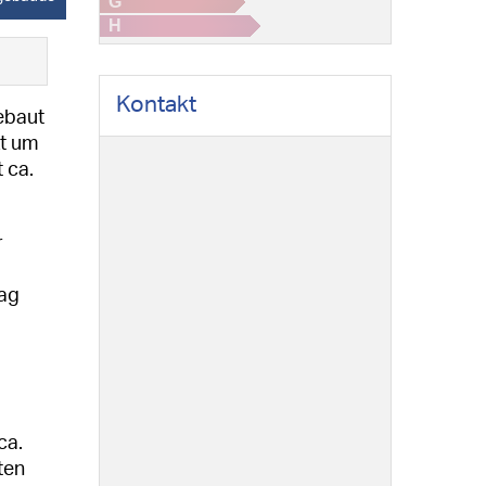
G
H
Kontakt
ebaut
kt um
 ca.
r
rag
ca.
ten