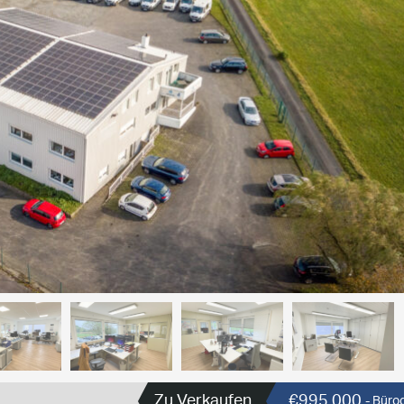
Zu Verkaufen
€995.000
- Bür