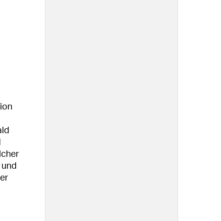
gion
ald
d
lcher
t und
der