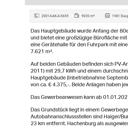
20014-AK-A-5659
9035 m²
1981 Bauj
Das Hauptgebäude wurde Anfang der 80er
und bietet eine großzügige Bürofläche mi
eine Gerätehalle für den Fuhrpark mit eine
7.621 m².
Auf beiden Gebäuden befinden sich PV-An
2011) mit 29,7 kWh und einem durchschnit
Hauptgebäude (Inbetriebnahme September
von ca. € 4.375,-. Beide Anlagen haben je
Das Gewerbeanwesen kann ab 01.01.2027
Das Grundstück liegt in einem Gewerbegeb
Autobahnanschlussstellen sind Haiger/Bu
23 km entfernt. Hachenburg als ausgewies