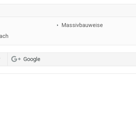
Massivbauweise
dach
r
Google