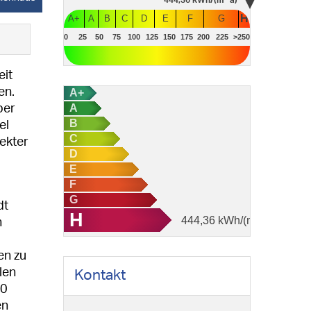
444,36
kWh/(m²·a)
H
A+
A
B
C
D
E
F
G
0
25
50
75
100
125
150
175
200
225
>250
eit
en.
A+
A
ber
B
el
C
ekter
D
E
F
G
dt
H
444,36
kWh/(m²·a)
n
en zu
len
Kontakt
30
en