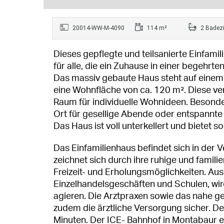
20014-WW-M-4090
114 m²
2 Badez
Dieses gepflegte und teilsanierte Einfami
für alle, die ein Zuhause in einer bege
Das massiv gebaute Haus steht auf einem
eine Wohnfläche von ca. 120 m². Diese vert
Raum für individuelle Wohnideen. Besonder
Ort für gesellige Abende oder entspannte
Das Haus ist voll unterkellert und bietet s
Das Einfamilienhaus befindet sich in de
zeichnet sich durch ihre ruhige und famil
Freizeit- und Erholungsmöglichkeiten. Ausg
Einzelhandelsgeschäften und Schulen, wi
agieren. Die Arztpraxen sowie das nahe g
zudem die ärztliche Versorgung sicher. Den
Minuten. Der ICE- Bahnhof in Montabaur e