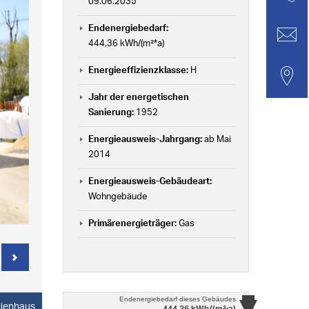
09.06.2035
Endenergiebedarf:
444,36 kWh/(m²*a)
Energieeffizienzklasse:
H
Jahr der energetischen
Sanierung:
1952
Energieausweis-Jahrgang:
ab Mai
2014
Energieausweis-Gebäudeart:
Wohngebäude
Primärenergieträger:
Gas
Endenergiebedarf
dieses Gebäudes
ilienhaus