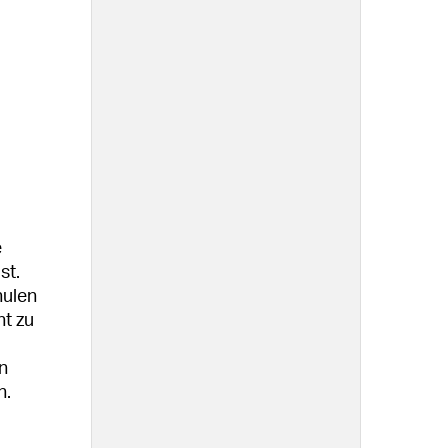
e
st.
hulen
t zu
n
n.