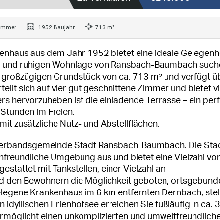
immer
1952 Baujahr
713 m²
lienhaus aus dem Jahr 1952 bietet eine ideale Gelegenh
hrten und ruhigen Wohnlage von Ransbach-Baumbach such
 großzügigen Grundstück von ca. 713 m² und verfügt ü
eilt sich auf vier gut geschnittene Zimmer und bietet vi
s hervorzuheben ist die einladende Terrasse – ein perf
 Stunden im Freien.
omit zusätzliche Nutz- und Abstellflächen.
r Verbandsgemeinde Stadt Ransbach-Baumbach. Die Sta
ienfreundliche Umgebung aus und bietet eine Vielzahl vo
estattet mit Tankstellen, einer Vielzahl an
rd den Bewohnern die Möglichkeit geboten, ortsgebund
elegene Krankenhaus im 6 km entfernten Dernbach, stel
 idyllischen Erlenhofsee erreichen Sie fußläufig in ca. 
rmöglicht einen unkomplizierten und umweltfreundlich