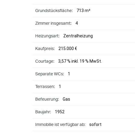
713 m²
Grundstücksfläche:
4
Zimmer insgesamt:
Zentralheizung
Heizungsart:
215.000 €
Kaufpreis:
3,57 % inkl. 19 % MwSt.
Courtage:
1
Separate WCs:
1
Terrassen:
Gas
Befeuerung:
1952
Baujahr:
sofort
Immobilie ist verfügbar ab: