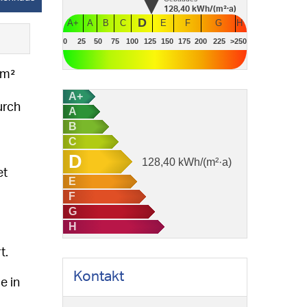
128,40
kWh/(m²·a)
D
A+
A
B
C
E
F
G
H
0
25
50
75
100
125
150
175
200
225
>250
 m²
A+
urch
A
B
C
D
128,40
kWh/(m²·a)
et
E
F
G
H
t.
Kontakt
e in