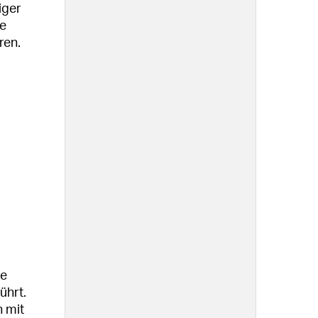
iger
ie
ren.
he
ührt.
n mit