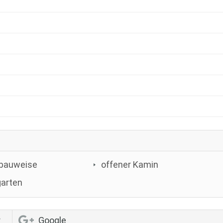
bauweise
offener Kamin
garten
r
Google