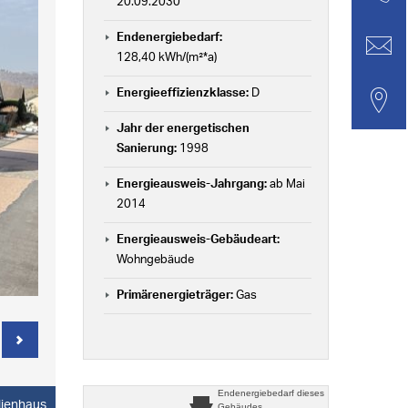
20.09.2030
Endenergiebedarf:
128,40 kWh/(m²*a)
Energieeffizienzklasse:
D
Jahr der energetischen
Sanierung:
1998
Energieausweis-Jahrgang:
ab Mai
2014
Energieausweis-Gebäudeart:
Wohngebäude
Primärenergieträger:
Gas
Endenergiebedarf
dieses
ilienhaus
Gebäudes