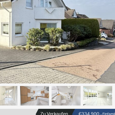
Zu Verkaufen
€334.900
- Einfam