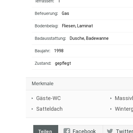
1
Terrassen:
Gas
Befeuerung:
Fliesen, Laminat
Bodenbelag:
Dusche, Badewanne
Badausstattung:
1998
Baujahr:
gepflegt
Zustand:
Merkmale
Gäste-WC
Massiv
Satteldach
Winter
Facebook
Twitte
Teilen