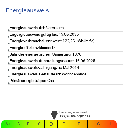
Energieausweis
Energieausweis-Art:
Verbrauch
Engergieausweis gültig bis:
15.06.2035
Energieverbrauchskennwert:
122,26 kWh/(m²*a)
Energieeffizienzklasse:
D
Jahr der energetischen Sanierung:
1976
Energieausweis-Ausstellungsdatum:
16.06.2025
Energieausweis-Jahrgang:
ab Mai 2014
Energieausweis-Gebäudeart:
Wohngebäude
Primärenergieträger:
Gas
Endenergieverbrauch
122,26
kWh/(m²·a)
D
A+
A
B
C
E
F
G
H