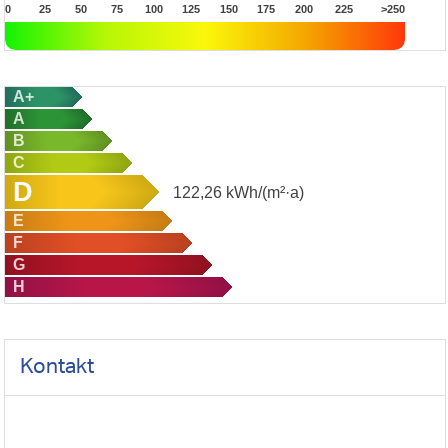
0
25
50
75
100
125
150
175
200
225
>250
A+
A
B
C
D
122,26
kWh/(m²·a)
E
F
G
H
Kontakt