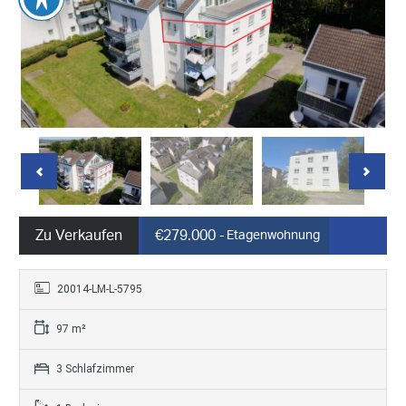
Zu Verkaufen
€279.000
- Etagenwohnung
20014-LM-L-5795
97 m²
3 Schlafzimmer