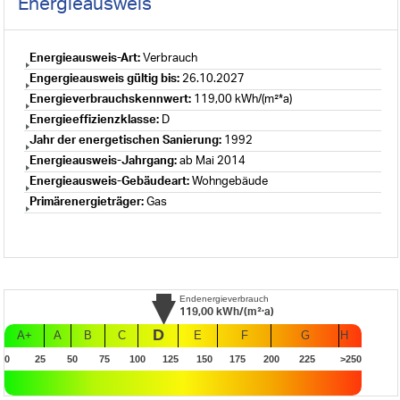
Energieausweis
Energieausweis-Art:
Verbrauch
Engergieausweis gültig bis:
26.10.2027
Energieverbrauchskennwert:
119,00 kWh/(m²*a)
Energieeffizienzklasse:
D
Jahr der energetischen Sanierung:
1992
Energieausweis-Jahrgang:
ab Mai 2014
Energieausweis-Gebäudeart:
Wohngebäude
Primärenergieträger:
Gas
Endenergieverbrauch
119,00
kWh/(m²·a)
D
A+
A
B
C
E
F
G
H
0
25
50
75
100
125
150
175
200
225
>250