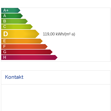
A+
A
B
C
D
119,00
kWh/(m²·a)
E
F
G
H
Kontakt