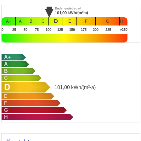
Endenergiebedarf
101,00
kWh/(m²·a)
D
A+
A
B
C
E
F
G
H
0
25
50
75
100
125
150
175
200
225
>250
A+
A
B
C
D
101,00
kWh/(m²·a)
E
F
G
H