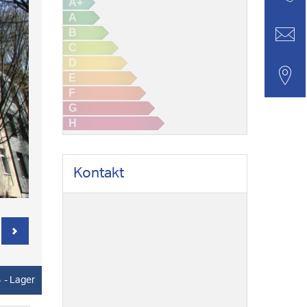
A+
A
B
C
D
E
F
G
H
Kontakt
5
- Lager