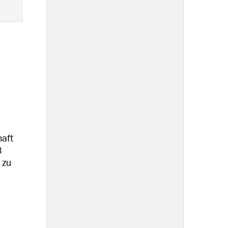
haft
3
 zu