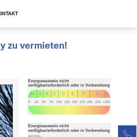
ONTAKT
Energieausweis nicht
verfügbar/erforderlich oder in Vorbereitung
A+
A
B
C
D
E
F
G
H
0
25
50
75
100
125
150
175
200
225
>250
Energieausweis nicht
verfügbar/erforderlich oder in Vorbereitung