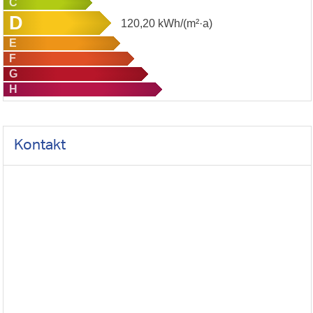
C
D
120,20
kWh/(m²·a)
E
F
G
H
Kontakt