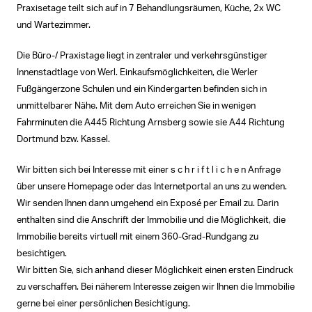
Praxisetage teilt sich auf in 7 Behandlungsräumen, Küche, 2x WC
und Wartezimmer.
Die Büro-/ Praxistage liegt in zentraler und verkehrsgünstiger
Innenstadtlage von Werl. Einkaufsmöglichkeiten, die Werler
Fußgängerzone Schulen und ein Kindergarten befinden sich in
unmittelbarer Nähe. Mit dem Auto erreichen Sie in wenigen
Fahrminuten die A445 Richtung Arnsberg sowie sie A44 Richtung
Dortmund bzw. Kassel.
Wir bitten sich bei Interesse mit einer s c h r i f t l i c h e n Anfrage
über unsere Homepage oder das Internetportal an uns zu wenden.
Wir senden Ihnen dann umgehend ein Exposé per Email zu. Darin
enthalten sind die Anschrift der Immobilie und die Möglichkeit, die
Immobilie bereits virtuell mit einem 360-Grad-Rundgang zu
besichtigen.
Wir bitten Sie, sich anhand dieser Möglichkeit einen ersten Eindruck
zu verschaffen. Bei näherem Interesse zeigen wir Ihnen die Immobilie
gerne bei einer persönlichen Besichtigung.