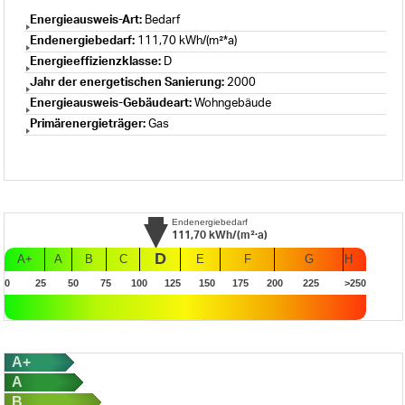
Energieausweis-Art:
Bedarf
Endenergiebedarf:
111,70 kWh/(m²*a)
Energieeffizienzklasse:
D
Jahr der energetischen Sanierung:
2000
Energieausweis-Gebäudeart:
Wohngebäude
Primärenergieträger:
Gas
Endenergiebedarf
111,70
kWh/(m²·a)
D
A+
A
B
C
E
F
G
H
0
25
50
75
100
125
150
175
200
225
>250
A+
A
B