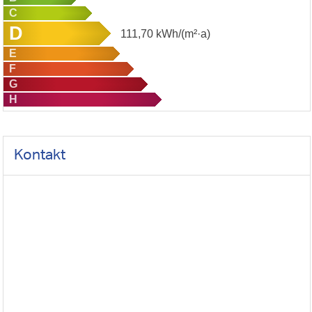
C
D
111,70
kWh/(m²·a)
E
F
G
H
Kontakt