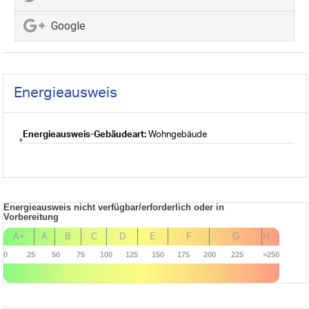
Google
Energieausweis
Energieausweis-Gebäudeart:
Wohngebäude
Energieausweis nicht verfügbar/erforderlich oder in
Vorbereitung
A+
A
B
C
D
E
F
G
H
0
25
50
75
100
125
150
175
200
225
>250