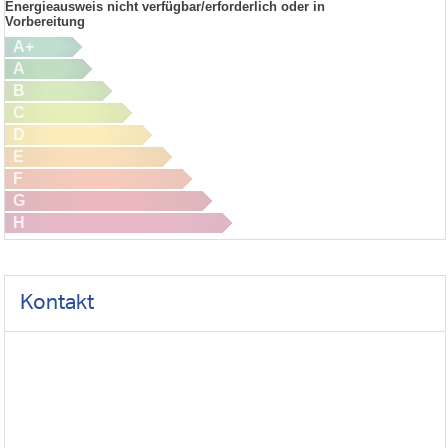
Energieausweis nicht verfügbar/erforderlich oder in
Vorbereitung
A+
A
B
C
D
E
F
G
H
Kontakt