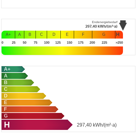
Endenergiebedarf
297,40
kWh/(m²·a)
H
A+
A
B
C
D
E
F
G
0
25
50
75
100
125
150
175
200
225
>250
A+
A
B
C
D
E
F
G
H
297,40
kWh/(m²·a)