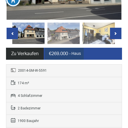
Zu Verkaufen
€269.000
- Haus
20014-GM-W-5591
174 m²
4 Schlafzimmer
2 Badezimmer
1900 Baujahr