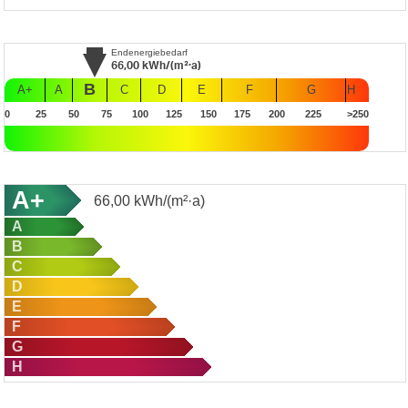
Endenergiebedarf
66,00
kWh/(m²·a)
B
A+
A
C
D
E
F
G
H
0
25
50
75
100
125
150
175
200
225
>250
A+
66,00
kWh/(m²·a)
A
B
C
D
E
F
G
H