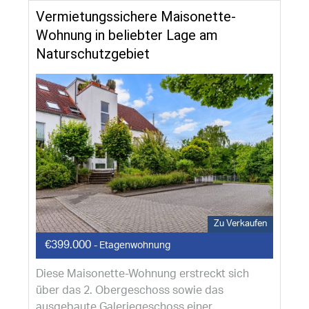
Vermietungssichere Maisonette-
Wohnung in beliebter Lage am
Naturschutzgebiet
Zu Verkaufen
€399.000
- Etagenwohnung
Diese Maisonette-Wohnung erstreckt sich
über das 2. Obergeschoss sowie das
ausgebaute Galeriegeschoss einer